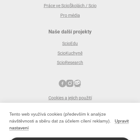
Práce ve ScioŠkolách / Scio
Pro média
Naše další projekty
ScioEdu
ScioKuchyně
ScioResearch
Cookies a jejich použití
Ochrana osobních údajů
Tento web využívá cookies (především k analýze
ScioŠkoly zakládá společnost Scio
návštěvnosti a sběru dat za účelem cílení reklamy).
Upravit
scio s.r.o.
nastavení
Pobřežní 34, 186 00 Praha 8
IČO: 10779442; DIČ: CZ10779442