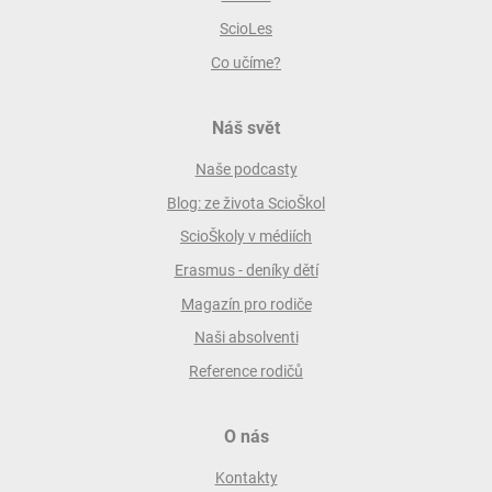
ScioLes
Co učíme?
Náš svět
Naše podcasty
Blog: ze života ScioŠkol
ScioŠkoly v médiích
Erasmus - deníky dětí
Magazín pro rodiče
Naši absolventi
Reference rodičů
O nás
Kontakty