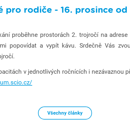
pro rodiče - 16. prosince od
ání proběhne prostorách 2. trojročí na adrese 
námi popovídat a vypít kávu. Srdečně Vás zvo
jročí.
acitách v jednotlivých ročnících i nezávaznou p
ium.scio.cz/
Všechny články