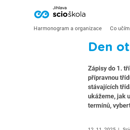
Harmonogram a organizace
Co učí
Den ot
Zápisy do 1. t
přípravnou tří
stávajících tří
ukážeme, jak u
termínů, vybert
12. 11. 2025
|
Sci