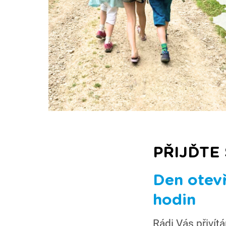
PŘIJĎTE
Den otevř
hodin
Rádi Vás přivít