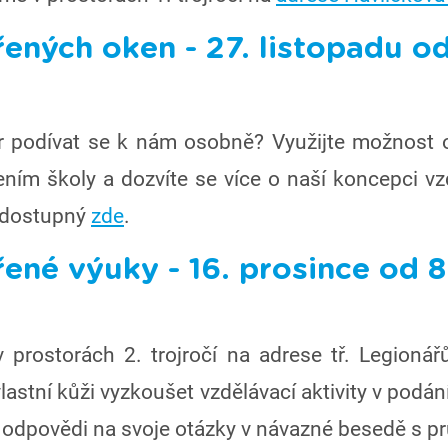
ených oken - 27. listopadu od
 podívat se k nám osobně? Využijte možnost o
ením školy a dozvíte se více o naší koncepci vz
e dostupný
zde
.
ené výuky - 16. prosince od 8
v prostorách 2. trojročí na adrese tř. Legionář
lastní kůži vyzkoušet vzdělávací aktivity v podán
at odpovědi na svoje otázky v návazné besedě s p