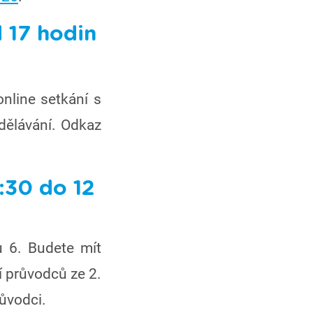
 17 hodin
nline setkání s
dělávání. Odkaz
:30 do 12
ů 6. Budete mít
í průvodců ze 2.
růvodci.