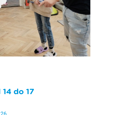
 14 do 17
 26
.