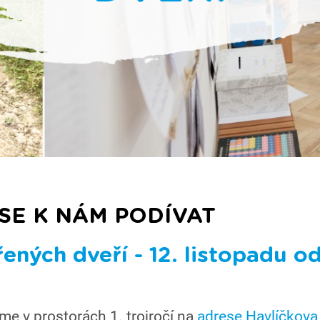
 SE K NÁM PODÍVAT
ených dveří - 12. listopadu od
áme v prostorách 1. trojročí na
adrese Havlíčkova