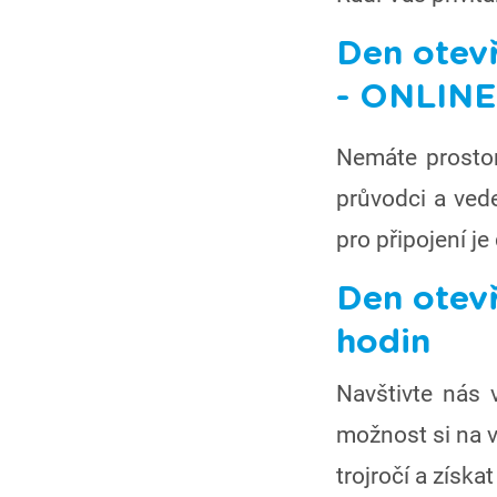
Den otevř
- ONLINE
Nemáte prostor
průvodci a ved
pro připojení j
Den otevř
hodin
Navštivte nás 
možnost si na v
trojročí a získ