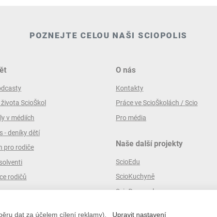
POZNEJTE CELOU NAŠI SCIOPOLIS
ět
O nás
odcasty
Kontakty
 života ScioŠkol
Práce ve ScioŠkolách / Scio
ly v médiích
Pro média
 - deníky dětí
Naše další projekty
 pro rodiče
ScioEdu
solventi
ScioKuchyně
ce rodičů
ScioResearch
ěru dat za účelem cílení reklamy).
Upravit nastavení