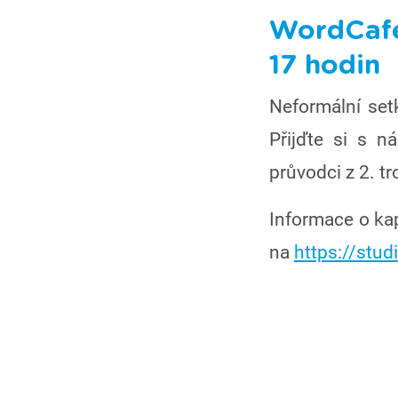
WordCafé 
17 hodin
Neformální setk
Přijďte si s 
průvodci z 2. tro
Informace o kap
na
https://stud