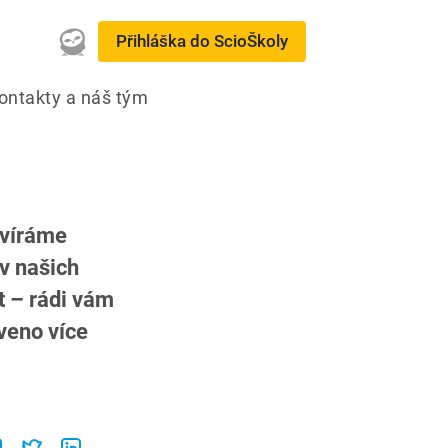
Přihláška do ScioŠkoly
ontakty a náš tým
evíráme
v našich
t – rádi vám
veno více