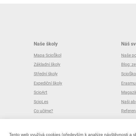
Naše školy
Náš sv
Mapa ScioŠkol
Naše p
Základní školy
Blog: ze
Střední školy
ScioŠko
Expediční školy
Erasmus
ScioArt
Magazín
ScioLes
Naši ab
Co učíme?
Referen
Tento web využívá cookies (především k analýze návštěvnosti a sb