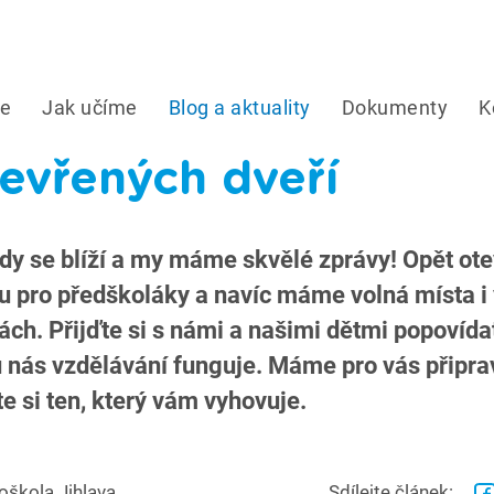
me
Jak učíme
Blog a aktuality
Dokumenty
K
evřených dveří
řídy se blíží a my máme skvělé zprávy! Opět ot
du pro předškoláky a navíc máme volná místa i 
dách. Přijďte si s námi a našimi dětmi popovída
 nás vzdělávání funguje. Máme pro vás připra
e si ten, který vám vyhovuje.
oškola Jihlava
Sdílejte článek: